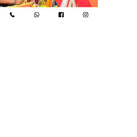
Réservez votre atelier
shopping
entre amis
L'organisatrice de l'atelier shopping peut
bénéficier d'un rabais
de 50% sur un article de son choix ou 5%
sur le CA (chiffre d'affaire) de la soirée.
Réserver